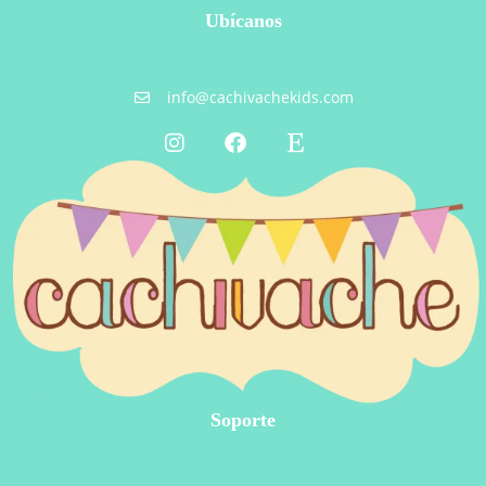
Ubícanos
info@cachivachekids.com
Soporte