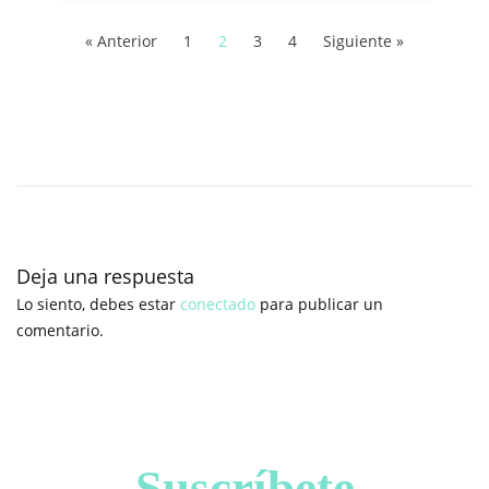
« Anterior
1
2
3
4
Siguiente »
A
r
c
h
i
v
Deja una respuesta
o
Lo siento, debes estar
conectado
para publicar un
s
comentario.
p
a
r
a
u
s
Suscríbete
a