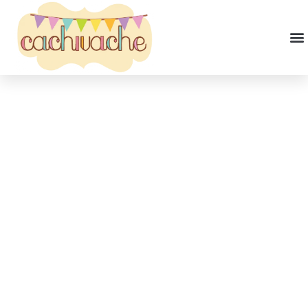
Papeles Helados “Descargables
Gratis”
admin
junio 24, 2020