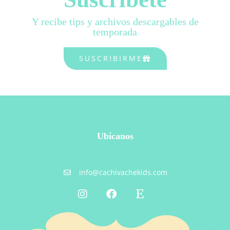
r
Y recibe tips y archivos descargables de
c
temporada
o
n
SUSCRIBIRME
«
C
a
m
e
o
»
Ubícanos
E
s
c
info@cachivachekids.com
o
l
a
r